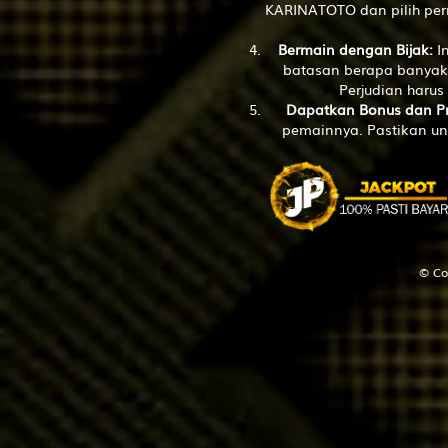
KARINATOTO dan pilih perm
Bermain dengan Bijak:
In
batasan berapa banyak 
Perjudian harus
Dapatkan Bonus dan P
pemainnya. Pastikan u
© Co