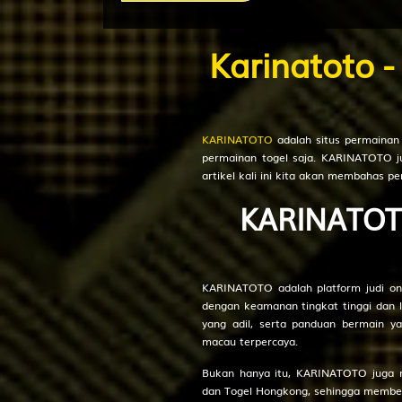
***JADWAL BANK ONL
31-07-2025
23:29:31
Karinatoto -
KARINATOTO
adalah situs permainan 
permainan togel saja. KARINATOTO ju
artikel kali ini kita akan membahas 
KARINATOTO
KARINATOTO adalah platform judi onl
dengan keamanan tingkat tinggi dan 
yang adil, serta panduan bermain y
macau terpercaya.
Bukan hanya itu, KARINATOTO juga m
dan Togel Hongkong, sehingga memberi