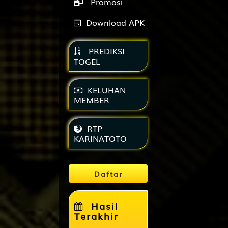
Promosi
Download APK
PREDIKSI
TOGEL
KELUHAN
MEMBER
RTP
KARINATOTO
Daftar
Hasil
Terakhir