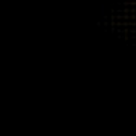
78
Arang
79
Topi
80
Arloji
81
Tokong Te
82
Toko Kain
83
Tiup Harm
84
Ayam Kal
85
Tinta Ste
86
Babi Huta
87
Badminto
88
Tinta
89
Baju Cina
90
Baker Rum