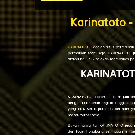
**JADWAL BANK ONLINE***
31-07-2025
23:29:31
Karinatoto -
15
Pendeta W
Manggis -
16
Orang Bon
Anggur - B
KARINATOTO
adalah situs permainan 
permainan togel saja. KARINATOTO ju
artikel kali ini kita akan membahas 
17
Penolong -
KARINATOTO
18
Putri Raja
Engsel - D
KARINATOTO adalah platform judi onl
dengan keamanan tingkat tinggi dan 
yang adil, serta panduan bermain y
19
Kekasih - 
macau terpercaya.
Bemo - N
Bukan hanya itu, KARINATOTO juga m
dan Togel Hongkong, sehingga memberi
20
Pahlawan -