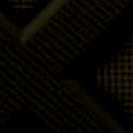
38
Orang Gila 
Buriswara
39
Siluman Ai
Toples - W
40
Putri Kipas
Apokat,Alp
41
Petani - Pe
Cukur - Ir
42
Prajurit -
Angin - Ci
43
Raksasa - 
Es - Praha