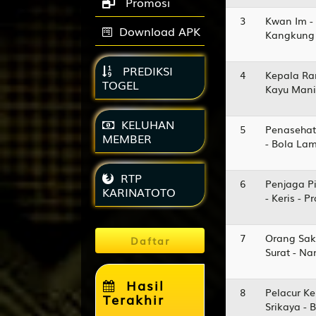
Promosi
3
Kwan Im -
Download APK
Kangkung 
PREDIKSI
4
Kepala Ra
TOGEL
Kayu Manis
KELUHAN
5
Penasehat
MEMBER
- Bola La
RTP
6
Penjaga Pi
KARINATOTO
- Keris - 
7
Orang Sak
Daftar
Surat - N
Hasil
8
Pelacur Ke
Terakhir
Srikaya - 