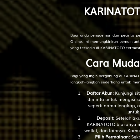
Sabuk - W
KARINATOTO
21
Jejaka Tua
Lesmana 
Bagi anda penggemar dan pecinta pe
Online. Ini memungkinkan pemain unt
22
Janda Muda
yang tersedia di KARINATOTO termasu
Grendel -
Cara Muda
23
Berandal - 
Bagi yang ingin bergabung di KARINAT
Citraksa
langkah-langkah sederhana untuk mem
Daftar Akun:
Kunjungi si
24
Pengembar
diminta untuk mengisi s
- Tas - Ra
seperti nama lengkap, a
untuk
Deposit:
Setelah aku
25
Nenek Moy
KARINATOTO biasanya me
Sikat - T
wallet, dan lainnya. Kam
Pilih Permainan:
Seka